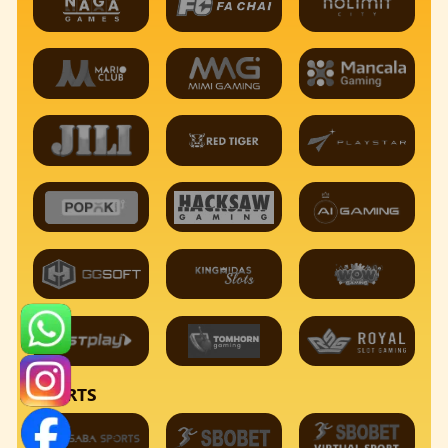
SPORTS