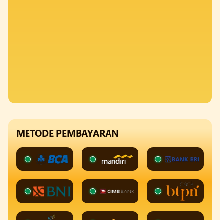
METODE PEMBAYARAN