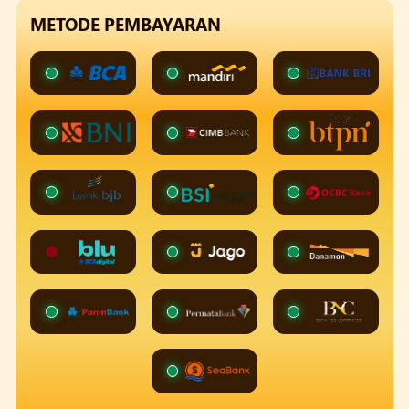
METODE PEMBAYARAN