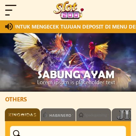
KAN UNTUK MENGECEK TUJUAN DEPOSIT DI MENU DE
OTHERS