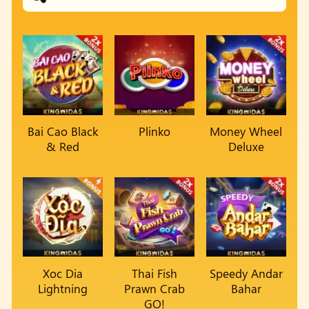
Bai Cao Black
Plinko
Money Wheel
& Red
Deluxe
Xoc Dia
Thai Fish
Speedy Andar
Lightning
Prawn Crab
Bahar
GO!