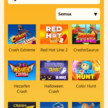
Semua
Crash Extreme
Red Hot Line 2
CrashoSaurus
Hezarfen
Halloween
Color Hunt
Crash
Crash