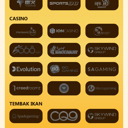
CASINO
TEMBAK IKAN