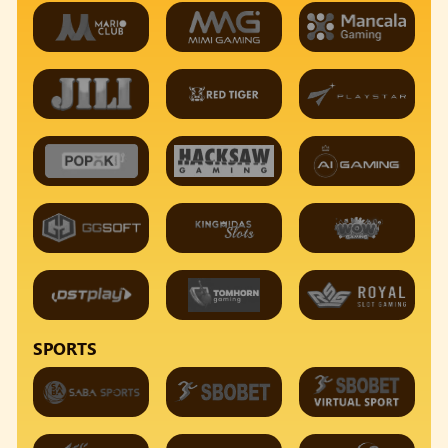
SPORTS