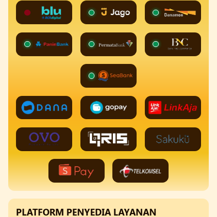
PLATFORM PENYEDIA LAYANAN