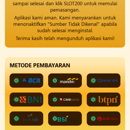
sampai selesai dan klik SLOT200 untuk memulai
pemasangan.
Aplikasi kami aman. Kami menyarankan untuk
menonaktifkan "Sumber Tidak Dikenal" apabila
sudah selesai menginstal.
Terima kasih telah mengunduh aplikasi kami!
METODE PEMBAYARAN