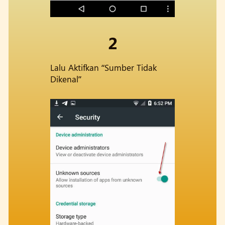
2
Lalu Aktifkan “Sumber Tidak
Dikenal”