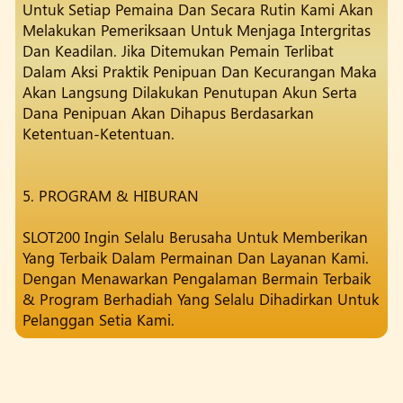
Untuk Setiap Pemaina Dan Secara Rutin Kami Akan 
Melakukan Pemeriksaan Untuk Menjaga Intergritas 
Dan Keadilan. Jika Ditemukan Pemain Terlibat 
Dalam Aksi Praktik Penipuan Dan Kecurangan Maka 
Akan Langsung Dilakukan Penutupan Akun Serta 
Dana Penipuan Akan Dihapus Berdasarkan 
Ketentuan-Ketentuan.
5. PROGRAM & HIBURAN
SLOT200 Ingin Selalu Berusaha Untuk Memberikan 
Yang Terbaik Dalam Permainan Dan Layanan Kami.
Dengan Menawarkan Pengalaman Bermain Terbaik 
& Program Berhadiah Yang Selalu Dihadirkan Untuk 
Pelanggan Setia Kami.